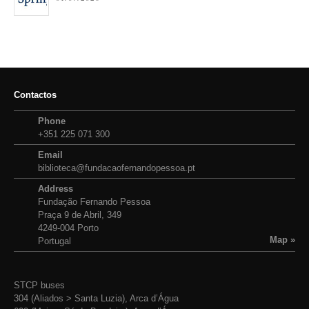
Contactos
Phone
+351 225 071 300
Email
biblioteca@fundacaofernandopessoa.pt
Address
Fundação Fernando Pessoa
Praça 9 de Abril, 349
4249-004 Porto
Map »
Portugal
STCP buses
304 (Aliados > Santa Luzia), Arca d’Água