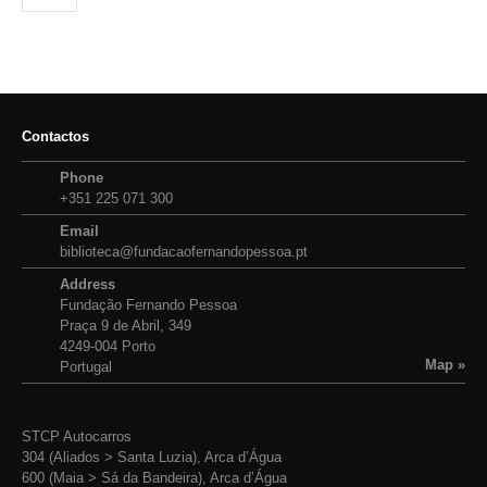
Contactos
Phone
+351 225 071 300
Email
biblioteca@fundacaofernandopessoa.pt
Address
Fundação Fernando Pessoa
Praça 9 de Abril, 349
4249-004 Porto
Map »
Portugal
STCP Autocarros
304 (Aliados > Santa Luzia), Arca d’Água
600 (Maia > Sá da Bandeira), Arca d’Água