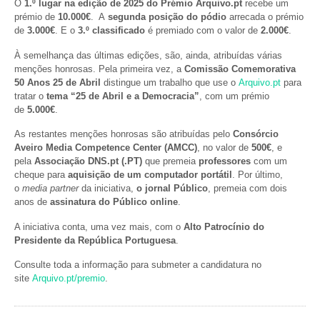
O
1.º lugar na edição de 2025 do Prémio Arquivo.pt
recebe um
prémio de
10.000€
. A
segunda posição do pódio
arrecada o prémio
de
3.000€
. E o
3.º classificado
é premiado com o valor de
2.000€
.
À semelhança das últimas edições, são, ainda, atribuídas várias
menções honrosas. Pela primeira vez, a
Comissão Comemorativa
50 Anos 25 de Abril
distingue um trabalho que use o
Arquivo.pt
para
tratar o
tema “25 de Abril e a Democracia”
, com um prémio
de
5.000€
.
As restantes menções honrosas são atribuídas pelo
Consórcio
Aveiro Media Competence Center
(AMCC)
, no valor de
500€
, e
pela
Associação DNS.pt (.PT)
que premeia
professores
com um
cheque para
aquisição de um computador portátil
. Por último,
o
media partner
da iniciativa,
o jornal Público
, premeia com dois
anos de
assinatura do Público online
.
A iniciativa conta, uma vez mais, com o
Alto Patrocínio do
Presidente da República Portuguesa
.
Consulte toda a informação para submeter a candidatura no
site
Arquivo.pt/premio
.