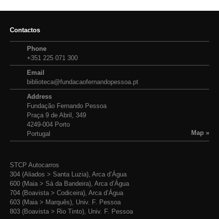
Contactos
Phone
+351 225 071 300
Email
biblioteca@fundacaofernandopessoa.pt
Address
Fundação Fernando Pessoa
Praça 9 de Abril, 349
4249-004 Porto
Map »
Portugal
STCP Autocarros
304 (Aliados > Santa Luzia), Arca d’Água
600 (Maia > Sá da Bandeira), Arca d’Água
704 (Boavista > Codiceira), Arca d’Água
603 (Maia > Marquês), Univ. F. Pessoa
803 (Boavista > Rio Tinto), Univ. F. Pessoa