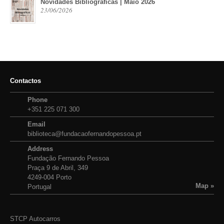
Novidades Bibliográficas | Maio 2026
23/06/2026
Contactos
Phone
+351 225 071 300
Email
biblioteca@fundacaofernandopessoa.pt
Address
Fundação Fernando Pessoa
Praça 9 de Abril, 349
4249-004 Porto
Map »
Portugal
STCP Autocarros