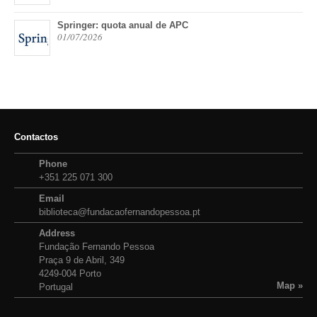
Springer: quota anual de APC
01/07/2026
Contactos
Phone
+351 225 071 300
Email
biblioteca@fundacaofernandopessoa.pt
Address
Fundação Fernando Pessoa
Praça 9 de Abril, 349
4249-004 Porto
Map »
Portugal